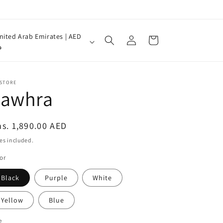
Log
nited Arab Emirates | AED
Cart
in
د
 STORE
Jawhra
egular
s. 1,890.00 AED
ice
es included.
or
Black
Purple
White
Yellow
Blue
e