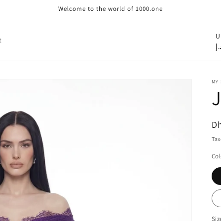
Welcome to the world of 1000.one
C
U
t
.إ
o
u
n
MY
t
r
R
Dh
y
pr
Tax
/
Col
r
e
g
i
Siz