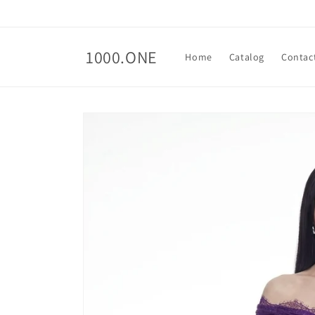
Skip to
content
1000.ONE
Home
Catalog
Contac
Skip to
product
information