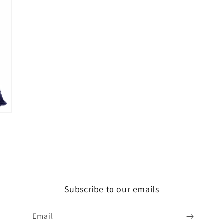
media
5
in
modal
Subscribe to our emails
Email