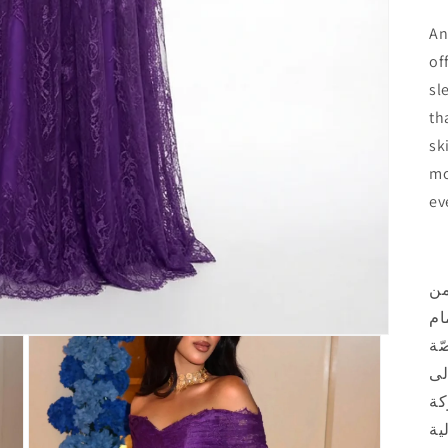
An
of
sl
th
sk
mo
ev
من
ام
ّة
لى
كة
ية